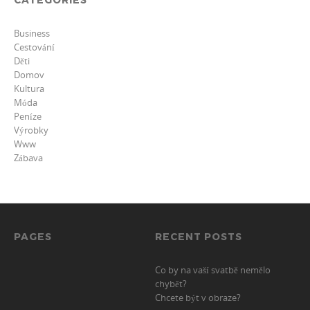
Business
Cestování
Děti
Domov
Kultura
Móda
Peníze
Výrobky
Www
Zábava
PAGES
RECENT POSTS
Co by na vaší svatbě nemělo
chybět?
Chcete být v obraze?