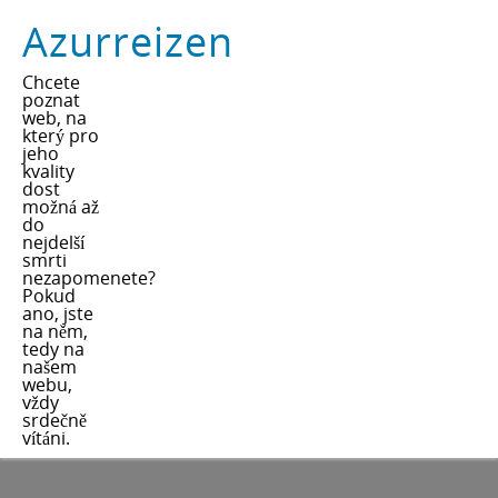
Azurreizen
Chcete
poznat
web, na
který pro
jeho
kvality
dost
možná až
do
nejdelší
smrti
nezapomenete?
Pokud
ano, jste
na něm,
tedy na
našem
webu,
vždy
srdečně
vítáni.