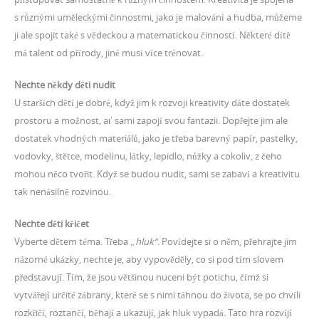
s různými uměleckými činnostmi, jako je malování a hudba, můžeme
ji ale spojit také s vědeckou a matematickou činností. Některé dítě
má talent od přírody, jiné musí více trénovat.
Nechte někdy děti nudit
U starších dětí je dobré, když jim k rozvoji kreativity dáte dostatek
prostoru a možnost, ať sami zapojí svou fantazii. Dopřejte jim ale
dostatek vhodných materiálů, jako je třeba barevný papír, pastelky,
vodovky, štětce, modelínu, látky, lepidlo, nůžky a cokoliv, z čeho
mohou něco tvořit. Když se budou nudit, sami se zabaví a kreativitu
tak nenásilně rozvinou.
Nechte děti křičet
Vyberte dětem téma. Třeba
„hluk“.
Povídejte si o něm, přehrajte jim
názorné ukázky, nechte je, aby vypověděly, co si pod tím slovem
představují. Tím, že jsou většinou nuceni být potichu, čímž si
vytvářejí určité zábrany, které se s nimi táhnou do života, se po chvíli
rozkřičí, roztančí, běhají a ukazují, jak hluk vypadá. Tato hra rozvíjí