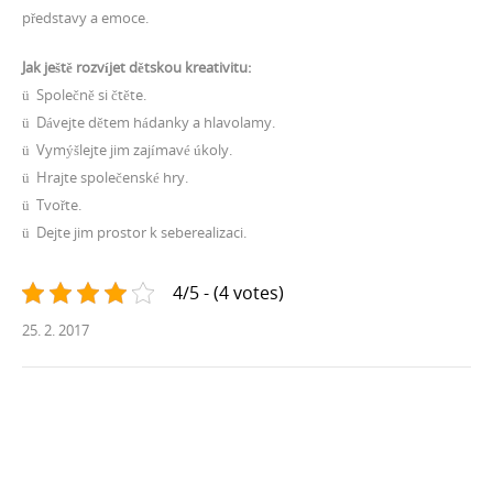
představy a emoce.
Jak ještě rozvíjet dětskou kreativitu:
ü Společně si čtěte.
ü Dávejte dětem hádanky a hlavolamy.
ü Vymýšlejte jim zajímavé úkoly.
ü Hrajte společenské hry.
ü Tvořte.
ü Dejte jim prostor k seberealizaci.
4/5 - (4 votes)
25. 2. 2017