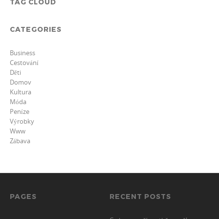
TAG CLOUD
CATEGORIES
Business
Cestování
Děti
Domov
Kultura
Móda
Peníze
Výrobky
Www
Zábava
PAGES
RECENT POSTS