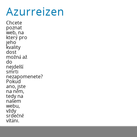
Azurreizen
Chcete
poznat
web, na
který pro
jeho
kvality
dost
možná až
do
nejdelší
smrti
nezapomenete?
Pokud
ano, jste
na něm,
tedy na
našem
webu,
vždy
srdečně
vítáni.