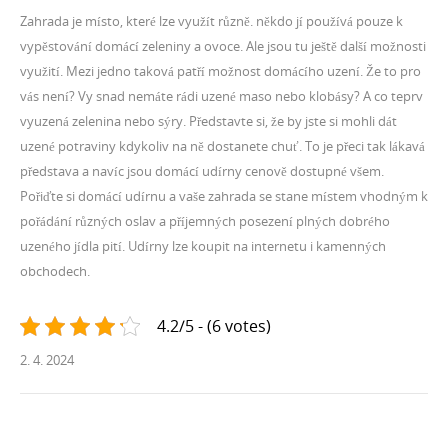
Zahrada je místo, které lze využít různě. někdo jí používá pouze k
vypěstování domácí zeleniny a ovoce. Ale jsou tu ještě další možnosti
využití. Mezi jedno taková patří možnost domácího uzení. Že to pro
vás není? Vy snad nemáte rádi uzené maso nebo klobásy? A co teprv
vyuzená zelenina nebo sýry. Představte si, že by jste si mohli dát
uzené potraviny kdykoliv na ně dostanete chuť. To je přeci tak lákavá
představa a navíc jsou domácí udírny cenově dostupné všem.
Pořiďte si domácí udírnu a vaše zahrada se stane místem vhodným k
pořádání různých oslav a příjemných posezení plných dobrého
uzeného jídla pití.
Udírny
lze koupit na internetu i kamenných
obchodech.
4.2/5 - (6 votes)
2. 4. 2024