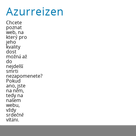
Azurreizen
Chcete
poznat
web, na
který pro
jeho
kvality
dost
možná až
do
nejdelší
smrti
nezapomenete?
Pokud
ano, jste
na něm,
tedy na
našem
webu,
vždy
srdečně
vítáni.