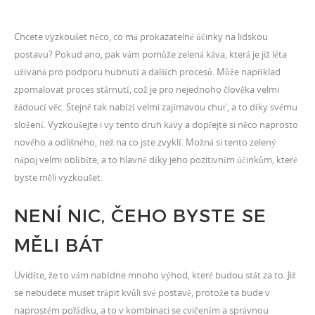
Chcete vyzkoušet něco, co má prokazatelné účinky na lidskou
postavu? Pokud ano, pak vám pomůže
zelená káva
, která je již léta
užívaná pro podporu hubnutí a dalších procesů. Může například
zpomalovat proces stárnutí, což je pro nejednoho člověka velmi
žádoucí věc. Stejně tak nabízí velmi zajímavou chuť, a to díky svému
složení. Vyzkoušejte i vy tento druh kávy a dopřejte si něco naprosto
nového a odlišného, než na co jste zvyklí. Možná si tento zelený
nápoj velmi oblíbíte, a to hlavně díky jeho pozitivním účinkům, které
byste měli vyzkoušet.
NENÍ NIC, ČEHO BYSTE SE
MĚLI BÁT
Uvidíte, že to vám nabídne mnoho výhod, které budou stát za to. Již
se nebudete muset trápit kvůli své postavě, protože ta bude v
naprostém pořádku, a to v kombinaci se cvičením a správnou