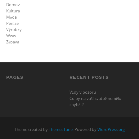
Domov
Kultura
Móda
Peníze
Výrobky
Www
Zábava
PAGES
RECENT POSTS
Vždy v pozoru
Co by na vaší svatbě nemělo
chybět?
Theme created by
ThemesTune
. Powered by
WordPress.org