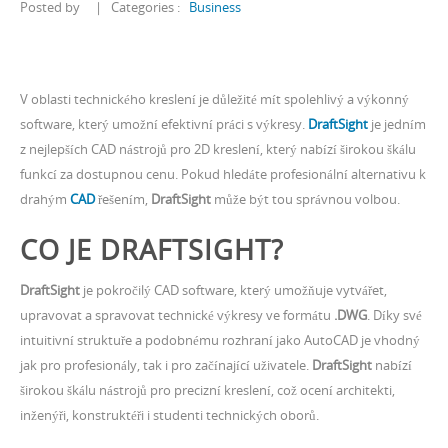
Posted by
|
Categories :
Business
V oblasti technického kreslení je důležité mít spolehlivý a výkonný
software, který umožní efektivní práci s výkresy.
DraftSight
je jedním
z nejlepších CAD nástrojů pro 2D kreslení, který nabízí širokou škálu
funkcí za dostupnou cenu. Pokud hledáte profesionální alternativu k
drahým
CAD
řešením,
DraftSight
může být tou správnou volbou.
CO JE DRAFTSIGHT?
DraftSight
je pokročilý CAD software, který umožňuje vytvářet,
upravovat a spravovat technické výkresy ve formátu
.DWG
. Díky své
intuitivní struktuře a podobnému rozhraní jako AutoCAD je vhodný
jak pro profesionály, tak i pro začínající uživatele.
DraftSight
nabízí
širokou škálu nástrojů pro precizní kreslení, což ocení architekti,
inženýři, konstruktéři i studenti technických oborů.