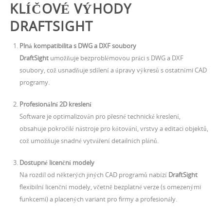
KLÍČOVÉ VÝHODY
DRAFTSIGHT
Plná kompatibilita s DWG a DXF soubory
DraftSight
umožňuje bezproblémovou práci s DWG a DXF
soubory, což usnadňuje sdílení a úpravy výkresů s ostatními CAD
programy.
Profesionální 2D kreslení
Software je optimalizován pro přesné technické kreslení,
obsahuje pokročilé nástroje pro kótování, vrstvy a editaci objektů,
což umožňuje snadné vytváření detailních plánů.
Dostupné licenční modely
Na rozdíl od některých jiných CAD programů nabízí
DraftSight
flexibilní licenční modely, včetně bezplatné verze (s omezenými
funkcemi) a placených variant pro firmy a profesionály.