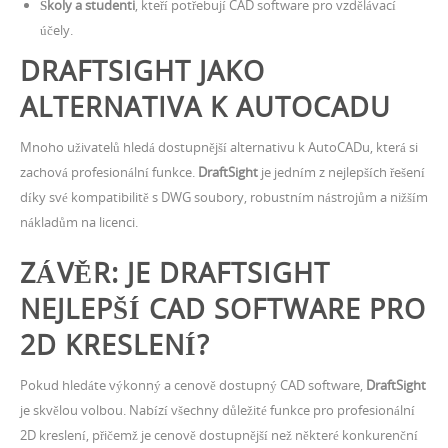
Školy a studenti
, kteří potřebují CAD software pro vzdělávací
účely.
DRAFTSIGHT JAKO
ALTERNATIVA K AUTOCADU
Mnoho uživatelů hledá dostupnější alternativu k AutoCADu, která si
zachová profesionální funkce.
DraftSight
je jedním z nejlepších řešení
díky své kompatibilitě s DWG soubory, robustním nástrojům a nižším
nákladům na licenci.
ZÁVĚR: JE DRAFTSIGHT
NEJLEPŠÍ CAD SOFTWARE PRO
2D KRESLENÍ?
Pokud hledáte výkonný a cenově dostupný CAD software,
DraftSight
je skvělou volbou. Nabízí všechny důležité funkce pro profesionální
2D kreslení, přičemž je cenově dostupnější než některé konkurenční