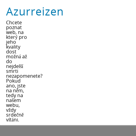
Azurreizen
Chcete
poznat
web, na
který pro
jeho
kvality
dost
možná až
do
nejdelší
smrti
nezapomenete?
Pokud
ano, jste
na něm,
tedy na
našem
webu,
vždy
srdečně
vítáni.