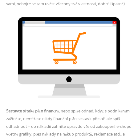
sami, nebojte se tam uvést všechny své vlastnosti, dobré i špatné).
Sestavte si také plán finanční
, nebo spíše odhad, když s podnikáním
začínáte, nemůžete nikdy finanční plán sestavit přesně, ale spíš
odhadnout – do nákladů zahrňte opravdu vše od zakoupení e-shopu
včetně grafiky, přes náklady na nákup produktů, reklamace atd., a