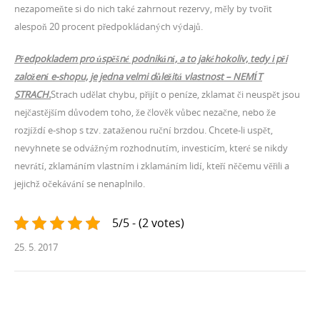
nezapomeňte si do nich také zahrnout rezervy, měly by tvořit
alespoň 20 procent předpokládaných výdajů.
Předpokladem pro úspěšné podnikání, a to jakéhokoliv, tedy i při
založení e-shopu, je jedna velmi důležitá vlastnost – NEMÍT
STRACH.
Strach udělat chybu, přijít o peníze, zklamat či neuspět jsou
nejčastějším důvodem toho, že člověk vůbec nezačne, nebo že
rozjíždí e-shop s tzv. zataženou ruční brzdou. Chcete-li uspět,
nevyhnete se odvážným rozhodnutím, investicím, které se nikdy
nevrátí, zklamáním vlastním i zklamáním lidí, kteří něčemu věřili a
jejichž očekávání se nenaplnilo.
5/5 - (2 votes)
25. 5. 2017