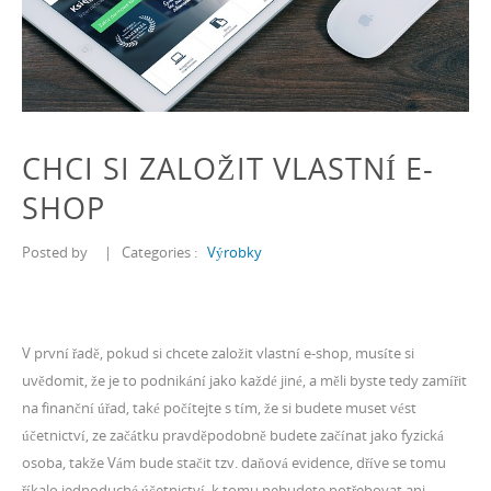
CHCI SI ZALOŽIT VLASTNÍ E-
SHOP
Posted by
|
Categories :
Výrobky
V první řadě, pokud si chcete založit vlastní e-shop, musíte si
uvědomit, že je to podnikání jako každé jiné, a měli byste tedy zamířit
na finanční úřad, také počítejte s tím, že si budete muset vést
účetnictví, ze začátku pravděpodobně budete začínat jako fyzická
osoba, takže Vám bude stačit tzv. daňová evidence, dříve se tomu
říkalo jednoduché účetnictví, k tomu nebudete potřebovat ani