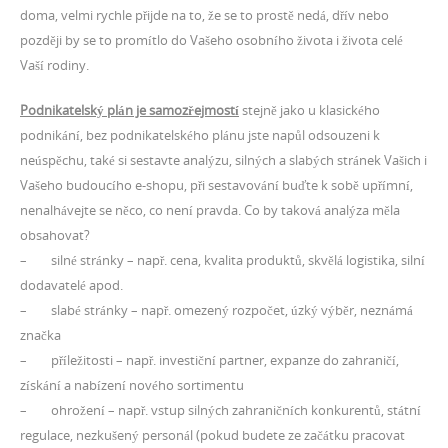
doma, velmi rychle přijde na to, že se to prostě nedá, dřív nebo
později by se to promítlo do Vašeho osobního života i života celé
Vaší rodiny.
Podnikatelský plán je samozřejmostí
stejně jako u klasického
podnikání, bez podnikatelského plánu jste napůl odsouzeni k
neúspěchu, také si sestavte analýzu, silných a slabých stránek Vašich i
Vašeho budoucího e-shopu, při sestavování buďte k sobě upřímní,
nenalhávejte se něco, co není pravda. Co by taková analýza měla
obsahovat?
– silné stránky – např. cena, kvalita produktů, skvělá logistika, silní
dodavatelé apod.
– slabé stránky – např. omezený rozpočet, úzký výběr, neznámá
značka
– příležitosti – např. investiční partner, expanze do zahraničí,
získání a nabízení nového sortimentu
– ohrožení – např. vstup silných zahraničních konkurentů, státní
regulace, nezkušený personál (pokud budete ze začátku pracovat