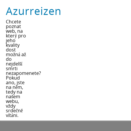
Azurreizen
Chcete
poznat
web, na
který pro
jeho
kvality
dost
možná až
do
nejdelší
smrti
nezapomenete?
Pokud
ano, jste
na něm,
tedy na
našem
webu,
vždy
srdečně
vítáni.