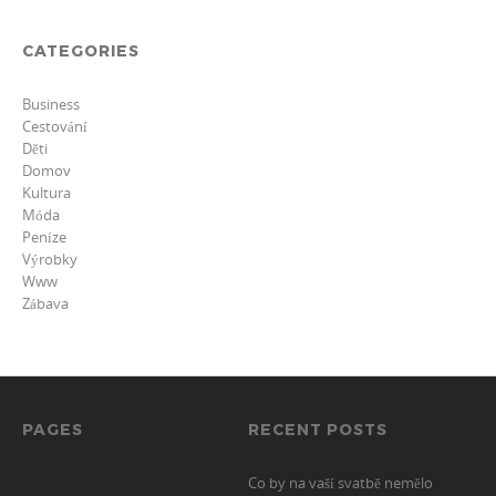
CATEGORIES
Business
Cestování
Děti
Domov
Kultura
Móda
Peníze
Výrobky
Www
Zábava
PAGES
RECENT POSTS
Co by na vaší svatbě nemělo