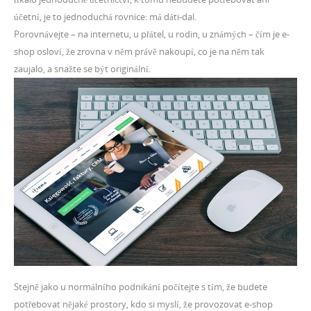
účetní, je to jednoduchá rovnice: má dáti-dal.
Porovnávejte – na internetu, u přátel, u rodin, u známých – čím je e-
shop osloví, že zrovna v něm právě nakoupí, co je na něm tak
zaujalo, a snažte se být originální.
Stejně jako u normálního podnikání počítejte s tím, že budete
potřebovat nějaké prostory, kdo si myslí, že provozovat e-shop