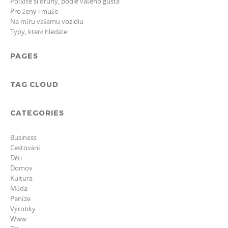
Pořiďte si druhy, podle vašeho gusta
Pro ženy i muže
Na míru vašemu vozidlu
Typy, které hledáte
PAGES
TAG CLOUD
CATEGORIES
Business
Cestování
Děti
Domov
Kultura
Móda
Peníze
Výrobky
Www