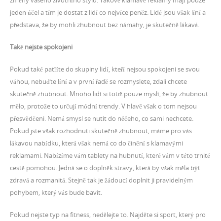
změny vašeho životního stylu. Takové klamavé reklamy mají pouze
jeden účel a tím je dostat z lidí co nejvíce peněz. Lidé jsou však líní a
představa, že by mohli zhubnout bez námahy, je skutečně lákavá.
Také nejste spokojeni
Pokud také patříte do skupiny lidí, kteří nejsou spokojeni se svou
váhou, nebuďte líní a v první řadě se rozmyslete, zdali chcete
skutečně zhubnout. Mnoho lidí si totiž pouze myslí, že by zhubnout
mělo, protože to určují módní trendy. V hlavě však o tom nejsou
přesvědčeni. Nemá smysl se nutit do něčeho, co sami nechcete.
Pokud jste však rozhodnuti skutečně zhubnout, máme pro vás
lákavou nabídku, která však nemá co do činění s klamavými
reklamami. Nabízíme vám tablety na hubnutí, které vám v této trnité
cestě pomohou. Jedná se o doplněk stravy, která by však měla být
zdravá a rozmanitá. Stejně tak je žádoucí doplnit ji pravidelným
pohybem, který vás bude bavit.
Pokud nejste typ na fitness, nedělejte to. Najděte si sport, který pro