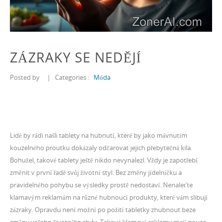
ZÁZRAKY SE NEDĚJÍ
Posted by
|
Categories :
Móda
Lidé by rádi našli
tablety na hubnutí
, které by jako mávnutím
kouzelného proutku dokázaly odčarovat jejich přebytečná kila.
Bohužel, takové tablety ještě nikdo nevynalezl. Vždy je zapotřebí
změnit v první řadě svůj životní styl. Bez změny jídelníčku a
pravidelného pohybu se výsledky prostě nedostaví. Nenaleťte
klamavým reklamám na různé hubnoucí produkty, které vám slibují
zázraky. Opravdu není možní po požití tabletky zhubnout beze