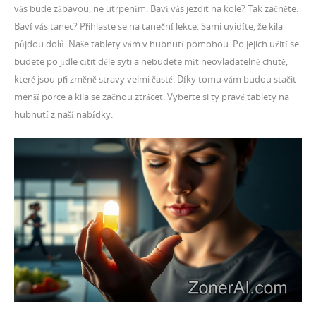
vás bude zábavou, ne utrpením. Baví vás jezdit na kole? Tak začněte.
Baví vás tanec? Přihlaste se na taneční lekce. Sami uvidíte, že kila
půjdou dolů. Naše tablety vám v hubnutí pomohou. Po jejich užití se
budete po jídle cítit déle syti a nebudete mít neovladatelné chutě,
které jsou při změně stravy velmi časté. Díky tomu vám budou stačit
menší porce a kila se začnou ztrácet. Vyberte si ty pravé tablety na
hubnutí z naší nabídky.