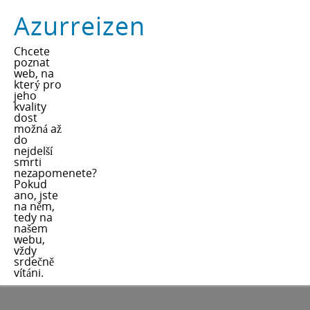
Azurreizen
Chcete
poznat
web, na
který pro
jeho
kvality
dost
možná až
do
nejdelší
smrti
nezapomenete?
Pokud
ano, jste
na něm,
tedy na
našem
webu,
vždy
srdečně
vítáni.