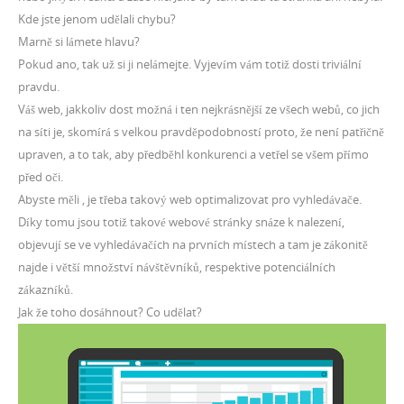
Kde jste jenom udělali chybu?
Marně si lámete hlavu?
Pokud ano, tak už si ji nelámejte. Vyjevím vám totiž dosti triviální
pravdu.
Váš web, jakkoliv dost možná i ten nejkrásnější ze všech webů, co jich
na síti je, skomírá s velkou pravděpodobností proto, že není patřičně
upraven, a to tak, aby předběhl konkurenci a vetřel se všem přímo
před oči.
Abyste měli
, je třeba takový web optimalizovat pro vyhledávače.
Díky tomu jsou totiž takové webové stránky snáze k nalezení,
objevují se ve vyhledávačích na prvních místech a tam je zákonitě
najde i větší množství návštěvníků, respektive potenciálních
zákazníků.
Jak že toho dosáhnout? Co udělat?