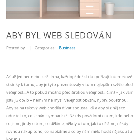
ABY BYL WEB SLEDOVÁN
Posted by
|
Categories :
Business
Ať už jedinec nebo celá firma, každopádně si tito pořizují internetové
stránky k tomu, aby je tyto prezentovaly v tom nejlepším světle před
veřejností. A to pokud možno před širokou veřejností; čímž – jak vám
jistě již došlo – nemám na mysli veřejnost obézní, nýbrž početnou.
Aby se na takový web chodila dívat spousta lidí a aby si z něj tito
odnášeli to, co je nám sympatické. Někdy povědomí o tom, kdo nebo
co jsme, jindy o tom, co děláme, někdy o tom, jak to děláme, někdy
rovnou nákup toho, co nabízíme a co by nám mělo hodit nějakou tu
korunu.