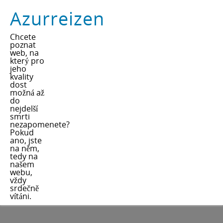
Azurreizen
Chcete
poznat
web, na
který pro
jeho
kvality
dost
možná až
do
nejdelší
smrti
nezapomenete?
Pokud
ano, jste
na něm,
tedy na
našem
webu,
vždy
srdečně
vítáni.