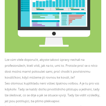
Lze vám vřele doporučit, abyste takové úpravy nechali na
profesionálech, kteří vědí, jak na to, umí to. Protože proč se o něco
dost možná marně pokoušet sami, proč chodit k pověstnému
kováříčkovi, když můžeme jít rovnou ke kováři, že?
Seo olomouc kupříkladu není vůbec špatnou volbou. A je tu pro vás
kdykoliv. Tady se každý dočká prvotřídního přístupu a jednání, tady
lze sledovat, co se děje a jak se situace vyvíjí. Tady lze vidět výsledky,
jež jsou potěšující, ba přímo překvapivé.