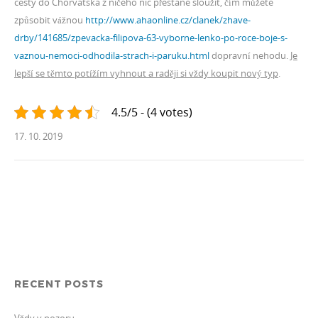
cesty do Chorvatska z ničeho nic přestane sloužit, čím můžete
způsobit vážnou
http://www.ahaonline.cz/clanek/zhave-
drby/141685/zpevacka-filipova-63-vyborne-lenko-po-roce-boje-s-
vaznou-nemoci-odhodila-strach-i-paruku.html
dopravní nehodu.
Je
lepší se těmto potížím vyhnout a raději si vždy koupit nový typ
.
4.5/5 - (4 votes)
17. 10. 2019
RECENT POSTS