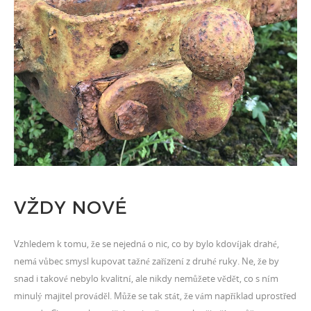
VŽDY NOVÉ
Vzhledem k tomu, že se nejedná o nic, co by bylo kdovíjak drahé,
nemá vůbec smysl kupovat tažné zařízení z druhé ruky. Ne, že by
snad i takové nebylo kvalitní, ale nikdy nemůžete vědět, co s ním
minulý majitel prováděl. Může se tak stát, že vám například uprostřed