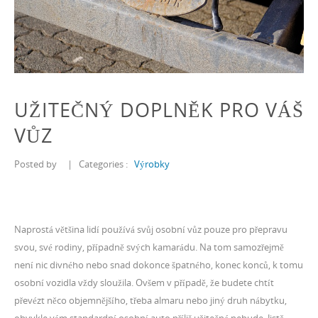
UŽITEČNÝ DOPLNĚK PRO VÁŠ
VŮZ
Posted by
|
Categories :
Výrobky
Naprostá většina lidí používá svůj osobní vůz pouze pro přepravu
svou, své rodiny, případně svých kamarádu. Na tom samozřejmě
není nic divného nebo snad dokonce špatného, konec konců, k tomu
osobní vozidla vždy sloužila. Ovšem v případě, že budete chtít
převézt něco objemnějšího, třeba almaru nebo jiný druh nábytku,
obvykle vám standardní osobní auto příliš užitečné nebude. Jistě,