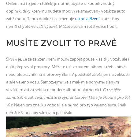
Ovšem má to jeden háček, je nutné, abyste si koupili vhodný
doplněk, díky kterému budete moci výše zmiňovaný vozík za auto
zaháknout
. Tento doplněk se jmenuje
tažné zařízení
a určitě by
neměl chybět ve vaší výbavě. Můžete se vám totiž velice hodit.
MUSÍTE ZVOLIT TO PRAVÉ
Skvělé je, že za zařízení není možné zapojit pouze klasický vozík, ale i
další přepravní prostory. Můžete tak za autem táhnout třeba přívěs
nebo přepravník na motorový člun. V podstatě záleží jen na velikosti
a síle vašeho vozu. Samozřejmě, že s malým a poměrně slabým
vozítkem asi za sebou nebudete táhnout plachetnici.
Co se týče
samotného zařízení, musíte si vybrat takové, které je vhodné pro váš
vůz
. Nejen pro značku vozidel, ale přímo pro typ vašeho auta. Jinak
nemáte šanci, aby vám tam pasovalo.