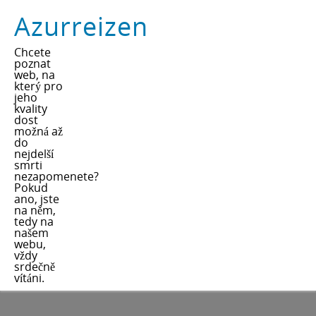
Azurreizen
Chcete
poznat
web, na
který pro
jeho
kvality
dost
možná až
do
nejdelší
smrti
nezapomenete?
Pokud
ano, jste
na něm,
tedy na
našem
webu,
vždy
srdečně
vítáni.