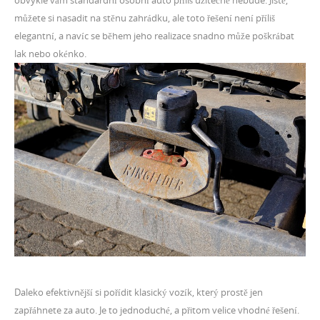
můžete si nasadit na stěnu zahrádku, ale toto řešení není příliš
elegantní, a navíc se během jeho realizace snadno může poškrábat
lak nebo okénko.
Daleko efektivnější si pořídit klasický vozík, který prostě jen
zapřáhnete za auto. Je to jednoduché, a přitom velice vhodné řešení.