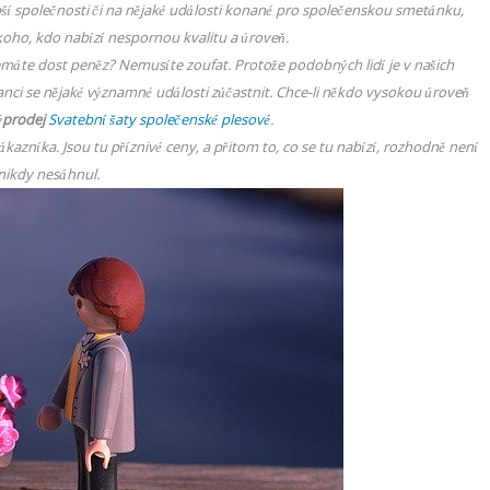
ší společnosti či na nějaké události konané pro společenskou smetánku,
koho, kdo nabízí nespornou kvalitu a úroveň.
emáte dost peněz? Nemusíte zoufat. Protože podobných lidí je v našich
anci se nějaké významné události zúčastnit. Chce-li někdo vysokou úroveň
ýprodej
Svatební šaty společenské plesové
.
kazníka. Jsou tu příznivé ceny, a přitom to, co se tu nabízí, rozhodně není
nikdy nesáhnul.