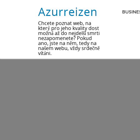
Azurreizen
BUSINE
Chcete poznat web, na
který pro jeho kvality dost
možná až do nejdelší smrti
nezapomenete? Pokud
ano, jste na něm, tedy na
našem webu, vždy srdečně
vítáni.