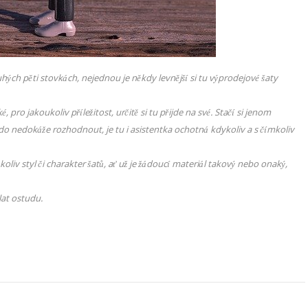
hých pěti stovkách, nejednou je někdy levnější si tu výprodejové šaty
ro jakoukoliv příležitost, určitě si tu přijde na své. Stačí si jenom
kdo nedokáže rozhodnout, je tu i asistentka ochotná kdykoliv a s čímkoliv
liv styl či charakter šatů, ať už je žádoucí materiál takový nebo onaký,
lat ostudu.