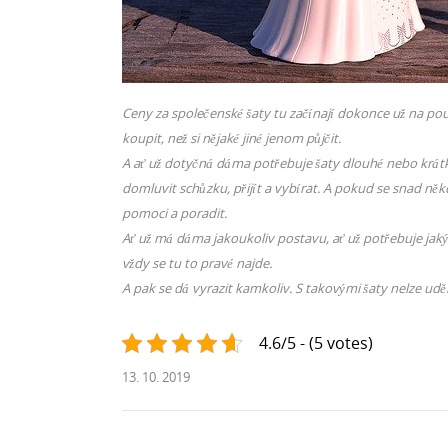
Ceny za společenské šaty tu začínají dokonce už na pou
koupit, než si nějaké jiné jenom půjčit.
A ať už dotyčná dáma potřebuje šaty dlouhé nebo krátké, p
domluvit schůzku, přijít a vybírat. A pokud se snad ně
pomoci a poradit.
Ať už má dáma jakoukoliv postavu, ať už potřebuje jakýko
vždy se tu to pravé najde.
A pak se dá vyrazit kamkoliv. S takovými šaty nelze udě
4.6/5 - (5 votes)
13. 10. 2019