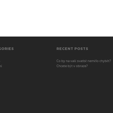
GORIES
RECENT POSTS
s
Co by na vaší svatbě nemělo chybět?
ní
Chcete být v obraze?