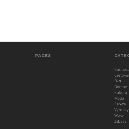
PAGES
CATE
Busines
Cestová
Děti
Domov
Kultura
Móda
Peníze
Výrobky
Www
Zábava