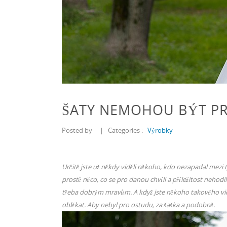
ŠATY NEMOHOU BÝT P
Posted by
|
Categories :
Výrobky
Určitě jste už někdy viděli někoho, kdo nezapadal mezi 
prostě něco, co se pro danou chvíli a příležitost nehod
třeba dobrým mravům. A když jste někoho takového vid
oblékat. Aby nebyl pro ostudu, za šaška a podobně.