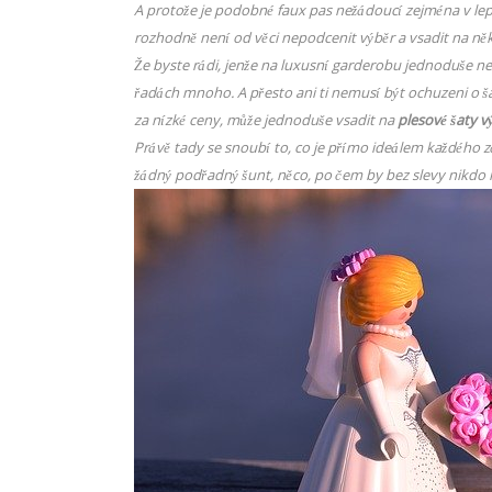
A protože je podobné faux pas nežádoucí zejména v lep
rozhodně není od věci nepodcenit výběr a vsadit na ně
Že byste rádi, jenže na luxusní garderobu jednoduše n
řadách mnoho. A přesto ani ti nemusí být ochuzeni o š
za nízké ceny, může jednoduše vsadit na
plesové šaty v
Právě tady se snoubí to, co je přímo ideálem každého zá
žádný podřadný šunt, něco, po čem by bez slevy nikdo 