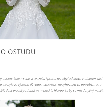
RO OSTUDU
ty ostatní kolem sebe, a to třeba i proto, že nebyl adekvátně oblečen. Měl
ilo, co bylo z nějakého důvodu nepatřičné, nevyhovující tu potřebám a tu
ěli, dost pravděpodobně vám blesklo hlavou, že by se měl dotyčný naučit