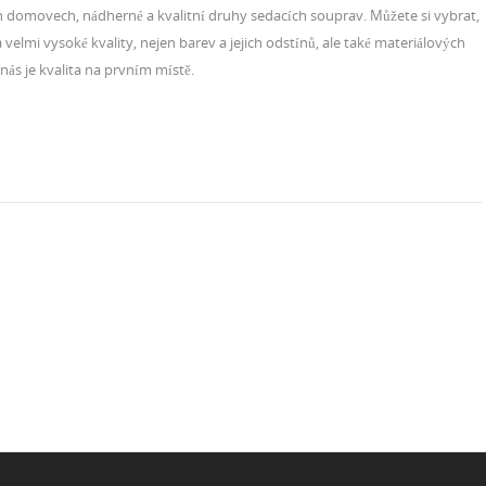
ch domovech, nádherné a kvalitní druhy sedacích souprav. Můžete si vybrat,
velmi vysoké kvality, nejen barev a jejich odstínů, ale také materiálových
 nás je kvalita na prvním místě.