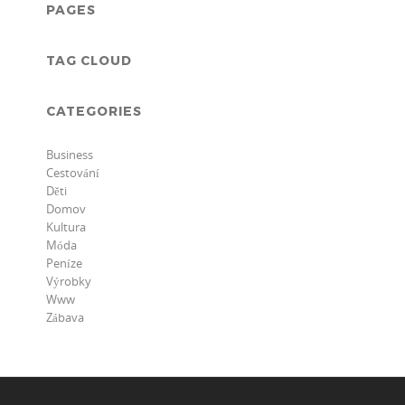
PAGES
TAG CLOUD
CATEGORIES
Business
Cestování
Děti
Domov
Kultura
Móda
Peníze
Výrobky
Www
Zábava