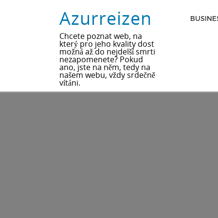
Azurreizen
BUSINE
Chcete poznat web, na
který pro jeho kvality dost
možná až do nejdelší smrti
nezapomenete? Pokud
ano, jste na něm, tedy na
našem webu, vždy srdečně
vítáni.