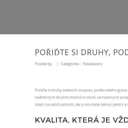
POŘIĎTE SI DRUHY, PO
Posted by
|
Categories :
Nezařazené
Pořiďte si druhy
sedacích souprav
, podle vašeho gusta
nádherných druzích motivů či vzorů, ve tvarových propo
záleží na vašich přáních, ale u nás máte takový pestrý a 
KVALITA, KTERÁ JE V