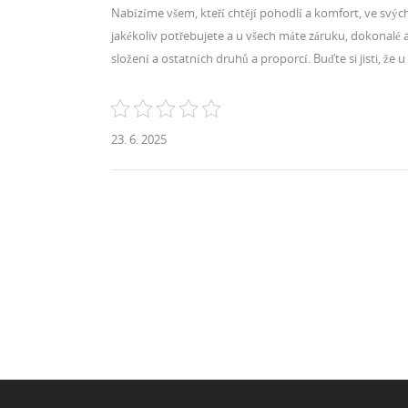
Nabízíme všem, kteří chtějí pohodlí a komfort, ve svý
jakékoliv potřebujete a u všech máte záruku, dokonalé a 
složení a ostatních druhů a proporcí. Buďte si jisti, že u
23. 6. 2025