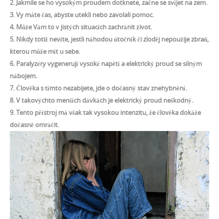
2.
Jakmile se ho vysokým proudem dotknete, začne se svíjet na zem.
3.
Vy máte čas, abyste utekli nebo zavolali pomoc.
4.
Může Vám to v jistých situacích zachránit život.
5.
Nikdy totiž nevíte, jestli náhodou útočník či zloděj nepoužije zbraň,
kterou může mít u sebe.
6.
Paralyzéry vygenerují vysoké napětí a elektrický proud se silným
nábojem.
7.
Člověka s tímto nezabijete, jde o dočasný stav znehybnění.
8.
V takovýchto menších dávkách je elektrický proud neškodný.
9.
Tento přístroj má však tak vysokou intenzitu, že člověka dokáže
dočasně omráčit.