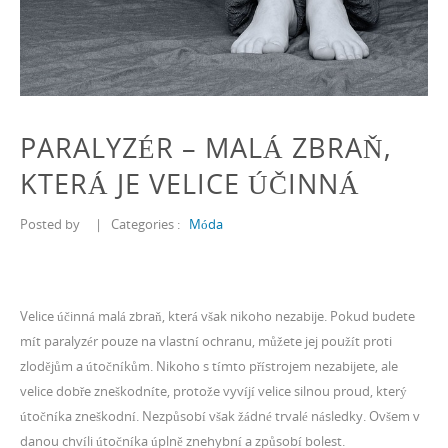
PARALYZÉR – MALÁ ZBRAŇ,
KTERÁ JE VELICE ÚČINNÁ
Posted by
|
Categories :
Móda
Velice účinná malá zbraň, která však nikoho nezabije. Pokud budete
mít paralyzér pouze na vlastní ochranu, můžete jej použít proti
zlodějům a útočníkům. Nikoho s tímto přístrojem nezabijete, ale
velice dobře zneškodníte, protože vyvíjí velice silnou proud, který
útočníka zneškodní. Nezpůsobí však žádné trvalé následky. Ovšem v
danou chvíli útočníka úplně znehybní a způsobí bolest.