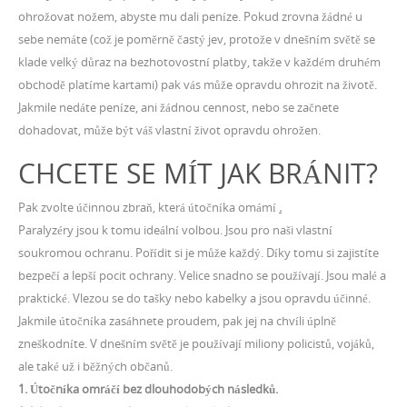
ohrožovat nožem, abyste mu dali peníze. Pokud zrovna žádné u
sebe nemáte (což je poměrně častý jev, protože v dnešním světě se
klade velký důraz na bezhotovostní platby, takže v každém druhém
obchodě platíme kartami) pak vás může opravdu ohrozit na životě.
Jakmile nedáte peníze, ani žádnou cennost, nebo se začnete
dohadovat, může být váš vlastní život opravdu ohrožen.
CHCETE SE MÍT JAK BRÁNIT?
Pak zvolte účinnou zbraň, která útočníka omámí
.
Paralyzéry jsou k tomu ideální volbou. Jsou pro naši vlastní
soukromou ochranu. Pořídit si je může každý. Díky tomu si zajistíte
bezpečí a lepší pocit ochrany. Velice snadno se používají. Jsou malé a
praktické. Vlezou se do tašky nebo kabelky a jsou opravdu účinné.
Jakmile útočníka zasáhnete proudem, pak jej na chvíli úplně
zneškodníte. V dnešním světě je používají miliony policistů, vojáků,
ale také už i běžných občanů.
1.
Útočníka omráčí bez dlouhodobých následků.