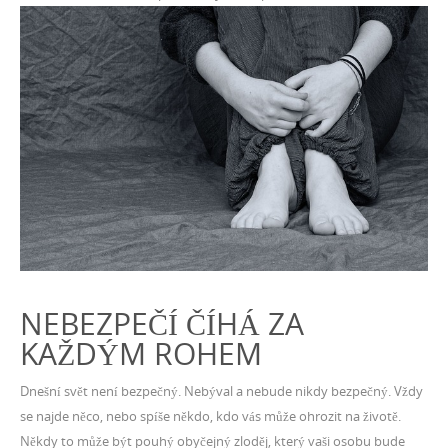
NEBEZPEČÍ ČÍHÁ ZA
KAŽDÝM ROHEM
Dnešní svět není bezpečný. Nebýval a nebude nikdy bezpečný. Vždy
se najde něco, nebo spíše někdo, kdo vás může ohrozit na životě.
Někdy to může být pouhý obyčejný zloděj, který vaši osobu bude