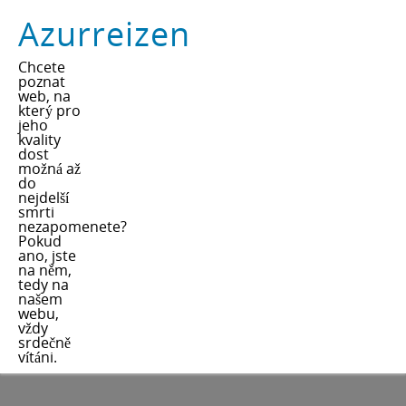
Azurreizen
Chcete
poznat
web, na
který pro
jeho
kvality
dost
možná až
do
nejdelší
smrti
nezapomenete?
Pokud
ano, jste
na něm,
tedy na
našem
webu,
vždy
srdečně
vítáni.