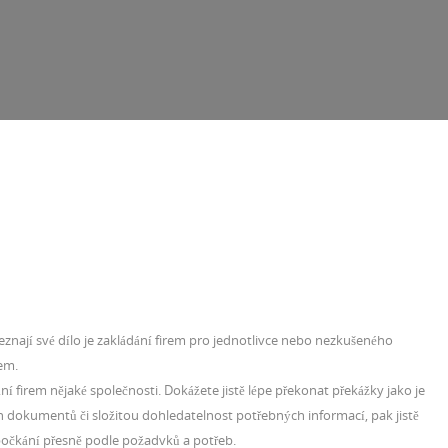
neznají své dílo je zakládání firem pro jednotlivce nebo nezkušeného
em.
ní firem
nějaké společnosti. Dokážete jistě lépe překonat překážky jako je
 dokumentů či složitou dohledatelnost potřebných informací, pak jistě
počkání přesně podle požadvků a potřeb.