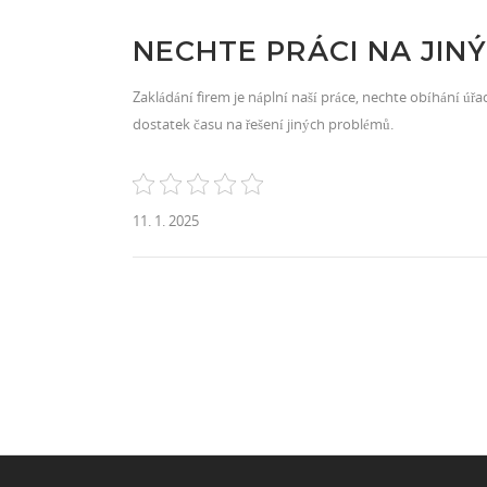
NECHTE PRÁCI NA JIN
Zakládání firem je náplní naší práce, nechte obíhání úřa
dostatek času na řešení jiných problémů.
11. 1. 2025