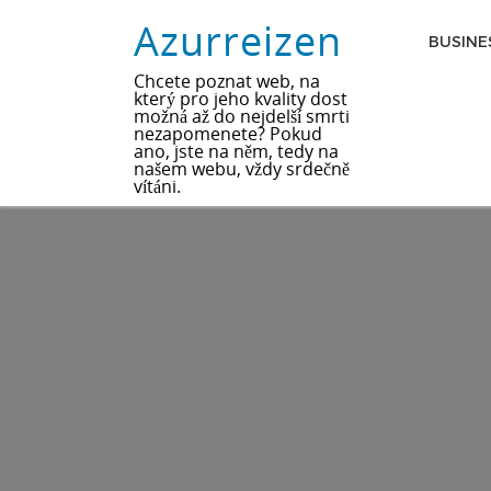
Azurreizen
BUSINE
Chcete poznat web, na
který pro jeho kvality dost
možná až do nejdelší smrti
nezapomenete? Pokud
ano, jste na něm, tedy na
našem webu, vždy srdečně
vítáni.