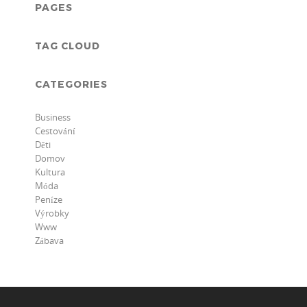
PAGES
TAG CLOUD
CATEGORIES
Business
Cestování
Děti
Domov
Kultura
Móda
Peníze
Výrobky
Www
Zábava