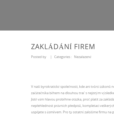
ZAKLÁDÁNÍ FIREM
Posted by
|
Categories :
Nezařazené
V naší byrokratické společnosti, kde ani tvůrci zákonů 
začátečníka během na dlouhou trať s nejistým výsledk
Jistě vám hlavou proběhne otázka, proč platit za
zakládá
nepřehlednost právních předpisů, kompletaci veškerých
uspějete s úsměvem. Pro ty ostatní založíme firmu na 