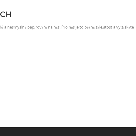
ÝCH
dů a nesmyslné papírování na nás. Pro nás je to běžná záležitost a vy získáte