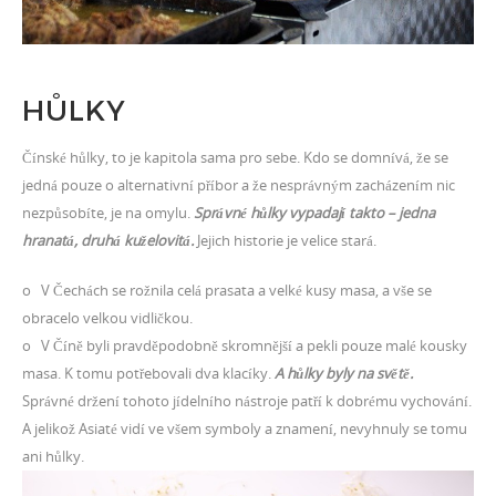
HŮLKY
Čínské hůlky, to je kapitola sama pro sebe. Kdo se domnívá, že se
jedná pouze o alternativní příbor a že nesprávným zacházením nic
nezpůsobíte, je na omylu.
Správné hůlky vypadají takto – jedna
hranatá, druhá kuželovitá.
Jejich historie je velice stará.
o V Čechách se rožnila celá prasata a velké kusy masa, a vše se
obracelo velkou vidličkou.
o V Číně byli pravděpodobně skromnější a pekli pouze malé kousky
masa. K tomu potřebovali dva klacíky.
A hůlky byly na světě.
Správné držení tohoto jídelního nástroje patří k dobrému vychování.
A jelikož Asiaté vidí ve všem symboly a znamení, nevyhnuly se tomu
ani hůlky.