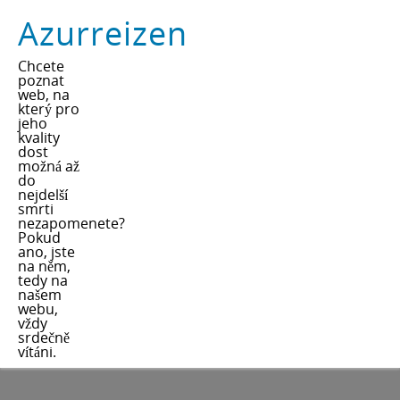
Azurreizen
Chcete
poznat
web, na
který pro
jeho
kvality
dost
možná až
do
nejdelší
smrti
nezapomenete?
Pokud
ano, jste
na něm,
tedy na
našem
webu,
vždy
srdečně
vítáni.