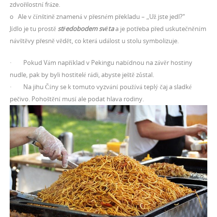
zdvořilostní fráze.
o Ale v čínštině znamená v přesném překladu – „Už jste jedl?“
Jídlo je tu prostě
středobodem světa
a je potřeba před uskutečněním
návštěvy přesně vědět, co která událost u stolu symbolizuje.
· Pokud Vám například v Pekingu nabídnou na závěr hostiny
nudle, pak by byli hostitelé rádi, abyste ještě zůstal.
· Na jihu Číny se k tomuto vyzvání používá teplý čaj a sladké
pečivo. Pohoštění musí ale podat hlava rodiny.