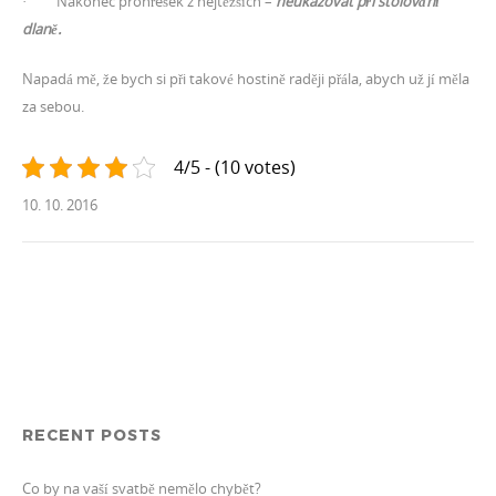
· Nakonec prohřešek z nejtěžších –
neukazovat při stolování
dlaně.
Napadá mě, že bych si při takové hostině raději přála, abych už jí měla
za sebou.
4/5 - (10 votes)
10. 10. 2016
RECENT POSTS
Co by na vaší svatbě nemělo chybět?