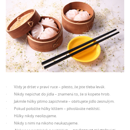
· Vždy je držet v pravé ruce – přesto, že jste třeba levák.
· Nikdy nepíchat do jídla – znamená to, že si kopete hrob.
· Jakmile hůlky přímo zapíchnete – obětujete jídlo zesnulým.
· Pokud položíte hůlky křížem – přivoláváte neštěstí.
· Hůlky nikdy neolizujeme.
· Nikdy s nimi na nikoho neukazujeme.