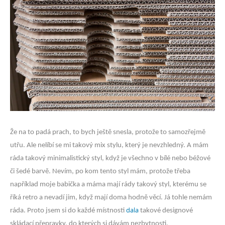
Že na to padá prach, to bych ještě snesla, protože to samozřejmě
utřu. Ale nelíbí se mi takový mix stylu, který je nevzhledný. A mám
ráda takový minimalistický styl, když je všechno v bílé nebo béžové
či šedé barvě. Nevím, po kom tento styl mám, protože třeba
například moje babička a máma mají rády takový styl, kterému se
říká retro a nevadí jim, když mají doma hodně věcí. Já tohle nemám
dala
ráda. Proto jsem si do každé místnosti
takové designové
skládací přepravky, do kterých si dávám nezbytnosti.