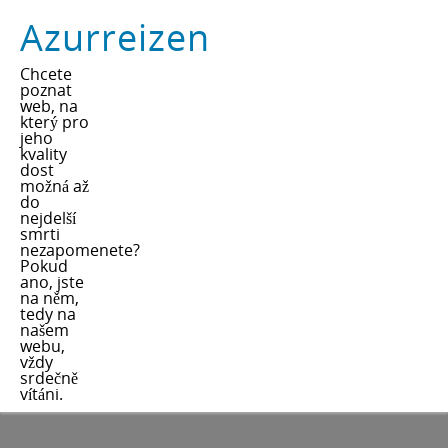
Azurreizen
Chcete
poznat
web, na
který pro
jeho
kvality
dost
možná až
do
nejdelší
smrti
nezapomenete?
Pokud
ano, jste
na něm,
tedy na
našem
webu,
vždy
srdečně
vítáni.