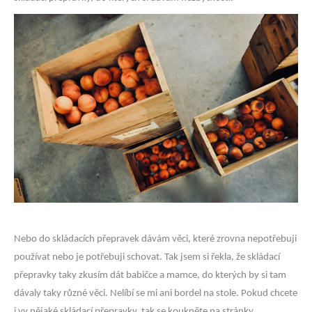
Nebo do skládacích přepravek dávám věci, které zrovna nepotřebuji
používat nebo je potřebuji schovat. Tak jsem si řekla, že skládací
přepravky taky zkusím dát babičce a mamce, do kterých by si tam
dávaly taky různé věci. Nelíbí se mi ani bordel na stole. Pokud chcete
i vy nějaké skládací přepravky, tak se koukněte na stránky