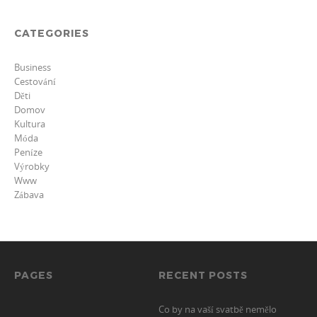
CATEGORIES
Business
Cestování
Děti
Domov
Kultura
Móda
Peníze
Výrobky
Www
Zábava
PAGES
RECENT POSTS
Co by na vaší svatbě nemělo