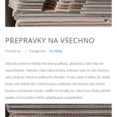
PŘEPRAVKY NA VŠECHNO
Posted by
|
Categories :
Výrobky
Vždycky jsem to chtěla mít doma pěkné, uklizené a taky hlavně
uspořádané. Nemám ráda takové byty a domy, kde se válí všechny
věci a kde je všechno páté přes deváté. Proto jsem si řekla, že raději
budu mít méně věcí, které budou uklizené než hodně věcí, které
budou rozházené všude. Nelíbí se mi taky to, když jsou třeba skříně
anebo různé police něčím přeplácané a přeplněné.