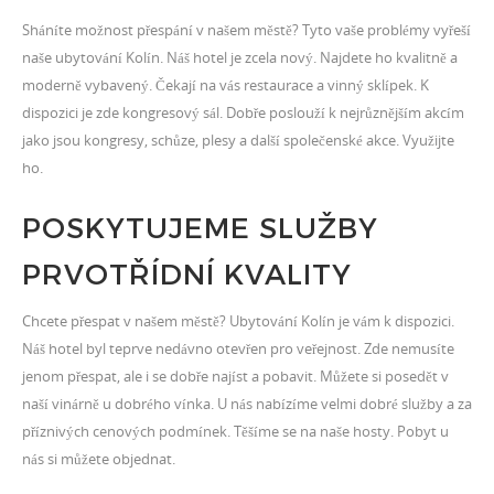
Sháníte možnost přespání v našem městě? Tyto vaše problémy vyřeší
naše
ubytování Kolín
. Náš hotel je zcela nový. Najdete ho kvalitně a
moderně vybavený. Čekají na vás restaurace a vinný sklípek. K
dispozici je zde kongresový sál. Dobře poslouží k nejrůznějším akcím
jako jsou kongresy, schůze, plesy a další společenské akce. Využijte
ho.
POSKYTUJEME SLUŽBY
PRVOTŘÍDNÍ KVALITY
Chcete přespat v našem městě? Ubytování Kolín je vám k dispozici.
Náš hotel byl teprve nedávno otevřen pro veřejnost. Zde nemusíte
jenom přespat, ale i se dobře najíst a pobavit. Můžete si posedět v
naší vinárně u dobrého vínka. U nás nabízíme velmi dobré služby a za
příznivých cenových podmínek. Těšíme se na naše hosty. Pobyt u
nás si můžete objednat.