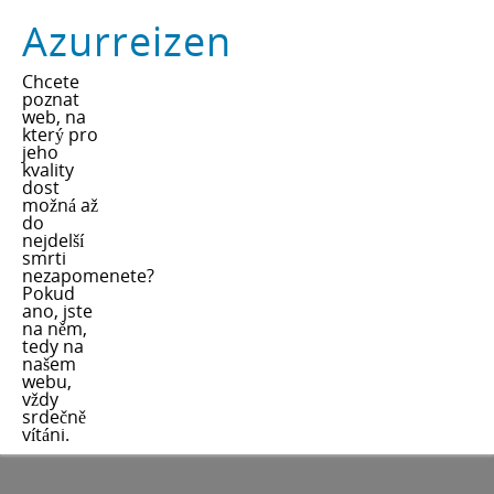
Azurreizen
Chcete
poznat
web, na
který pro
jeho
kvality
dost
možná až
do
nejdelší
smrti
nezapomenete?
Pokud
ano, jste
na něm,
tedy na
našem
webu,
vždy
srdečně
vítáni.