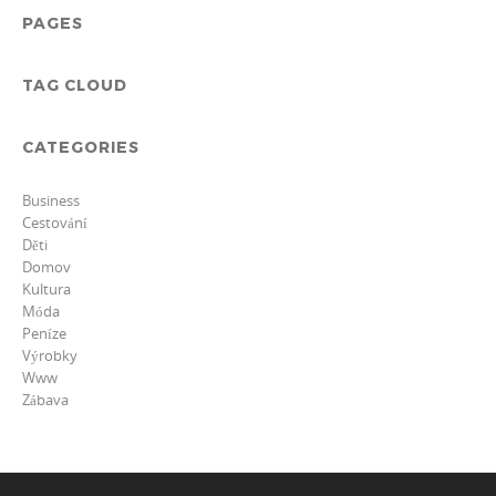
PAGES
TAG CLOUD
CATEGORIES
Business
Cestování
Děti
Domov
Kultura
Móda
Peníze
Výrobky
Www
Zábava