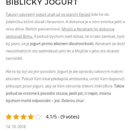
BIBLICKÝ JOGURT
Takový obyčejný jogurt znali už ve starém Egyptě,
kde ho do
jídelníčku běžně dávali i faraonům. A dokonce je o něm zmínka ještě o
něco dříve. Bibličtí patriarchové,
Mojžíš a Abraham ho dokonce
obětovali Bohu.
A pokud bychom našli důkaz, že si také zamlsali, bylo
by jasné, že je
jogurt přímo elixírem dlouhověkosti.
Abraham se dožil
neuvěřitelných sto sedmdesáti pěti let a Mojžíše v jeho sto dvaceti
zavraždili.
Ale to by byl asi jiné povídání. Jogurt je ale opravdu takovým malým
elixírem. Pokud Vám lékař předepíše antibiotika, určitě Vám doporučí
přikoupit právě jogurt, aby se Vám obnovila střevní mikroflóra.
Takže
pokud se vrátíme k původní otázce, jestli pít, či nepít, možná
bychom mohli odpovědět – jíst.
Dobrou chuť.
4.1/5 - (9 votes)
14. 10. 2016