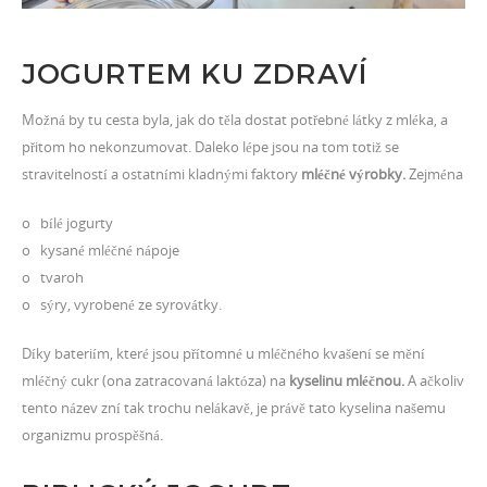
JOGURTEM KU ZDRAVÍ
Možná by tu cesta byla, jak do těla dostat potřebné látky z mléka, a
přitom ho nekonzumovat. Daleko lépe jsou na tom totiž se
stravitelností a ostatními kladnými faktory
mléčné výrobky.
Zejména
o bílé jogurty
o kysané mléčné nápoje
o tvaroh
o sýry, vyrobené ze syrovátky.
Díky bateriím, které jsou přítomné u mléčného kvašení se mění
mléčný cukr (ona zatracovaná laktóza) na
kyselinu mléčnou.
A ačkoliv
tento název zní tak trochu nelákavě, je právě tato kyselina našemu
organizmu prospěšná.