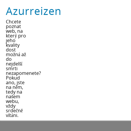
Azurreizen
Chcete
poznat
web, na
který pro
jeho
kvality
dost
možná až
do
nejdelší
smrti
nezapomenete?
Pokud
ano, jste
na něm,
tedy na
našem
webu,
vždy
srdečně
vítáni.