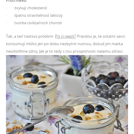
Proti mléku
· zvyšují cholesterol
· špatná stravitelnost laktózy
· tvorba civilizačních chorob
Tak, a teď nastává problém.
Pít či nepít?
Pravdou je, že ostatní savci
konzumují mléko jen po dobu nezbytně nutnou, dokud jim matka
neodstřihne zdroj. Jak je to tedy s tou prospěšností našemu zdraví.