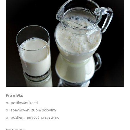
Pro mléko
o posilování kostí
o zpevňování zubní skloviny
o posílení nervového systému