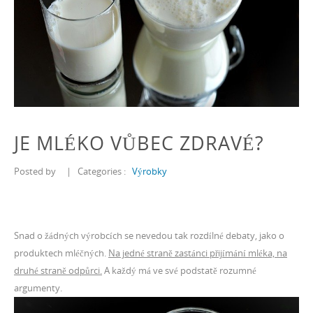
JE MLÉKO VŮBEC ZDRAVÉ?
Posted by
|
Categories :
Výrobky
Snad o žádných výrobcích se nevedou tak rozdílné debaty, jako o
produktech mléčných.
Na jedné straně zastánci přijímání mléka, na
druhé straně odpůrci.
A každý má ve své podstatě rozumné
argumenty.